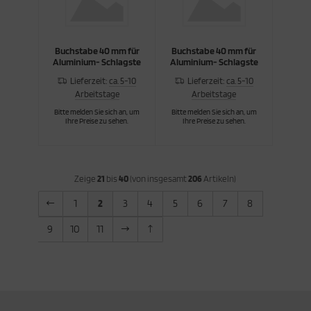
Buchstabe 40 mm für
Buchstabe 40 mm für
Aluminium- Schlagste
Aluminium- Schlagste
Lieferzeit:
ca. 5-10
Lieferzeit:
ca. 5-10
Arbeitstage
Arbeitstage
Bitte melden Sie sich an, um
Bitte melden Sie sich an, um
Ihre Preise zu sehen.
Ihre Preise zu sehen.
Zeige
21
bis
40
(von insgesamt
206
Artikeln)
1
2
3
4
5
6
7
8
9
10
11