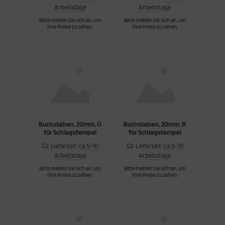
Arbeitstage
Arbeitstage
cken
rkzeug & Geräte
Bitte melden Sie sich an, um
Bitte melden Sie sich an, um
Ihre Preise zu sehen.
Ihre Preise zu sehen.
ftshell
Shirt
rnkleidung
rnschutz
Buchstaben, 20mm, Ü
Buchstaben, 20mm, R
rnweste
für Schlagstempel
für Schlagstempel
Lieferzeit:
ca. 5-10
Lieferzeit:
ca. 5-10
ste
Arbeitstage
Arbeitstage
Bitte melden Sie sich an, um
Bitte melden Sie sich an, um
Ihre Preise zu sehen.
Ihre Preise zu sehen.