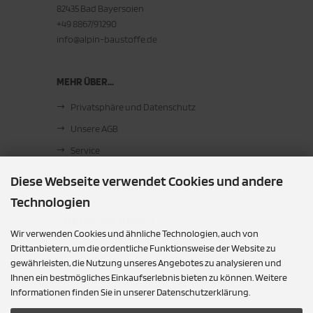
82435 Bad Bayersoien
+49 8867/91290
info@alpin-baustoffe.de
MEHR ÜBER...
Privatsphäre und Datenschutz
Unsere AGB
Service
Cookie Einstellungen
Diese Webseite verwendet Cookies und andere
Technologien
ZAHLUNGSMETHODEN
Wir verwenden Cookies und ähnliche Technologien, auch von
Barzahlung bei Abholung
Drittanbietern, um die ordentliche Funktionsweise der Website zu
gewährleisten, die Nutzung unseres Angebotes zu analysieren und
Ihnen ein bestmögliches Einkaufserlebnis bieten zu können. Weitere
SOCIAL MEDIA
Informationen finden Sie in unserer Datenschutzerklärung.