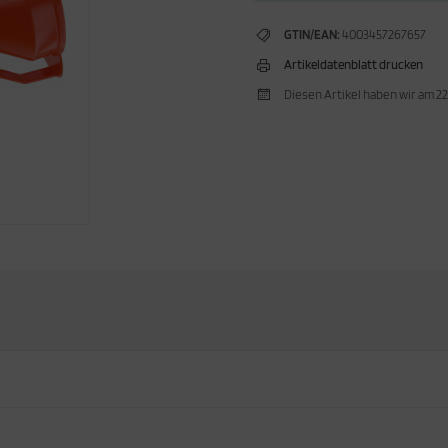
GTIN/EAN:
4003457267657
Artikeldatenblatt drucken
Diesen Artikel haben wir am 2