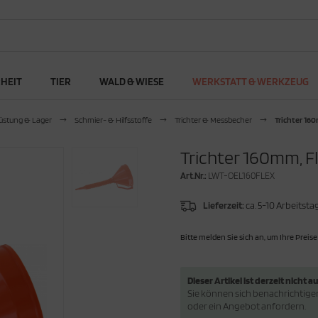
RHEIT
TIER
WALD & WIESE
WERKSTATT & WERKZEUG
üstung & Lager
Schmier- & Hilfsstoffe
Trichter & Messbecher
Trichter 16
Trichter 160mm, F
Art.Nr.:
LWT-OEL160FLEX
Lieferzeit:
ca. 5-10 Arbeitsta
Bitte melden Sie sich an, um Ihre Preise
Dieser Artikel ist derzeit nicht au
Sie können sich benachrichtigen 
oder ein Angebot anfordern.