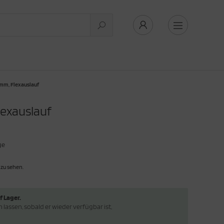
0mm, Flexauslauf
lexauslauf
ge
 zu sehen.
f Lager.
lassen, sobald er wieder verfügbar ist,